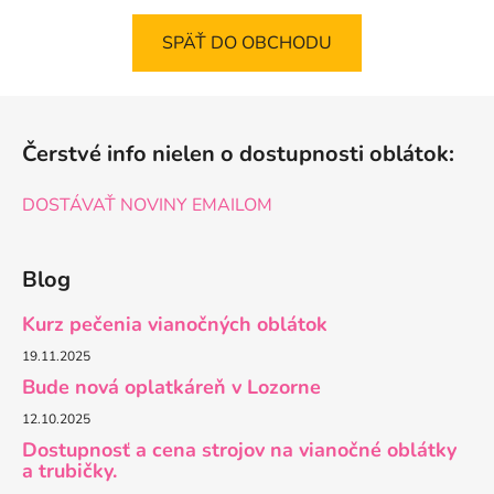
SPÄŤ DO OBCHODU
Z
á
Čerstvé info nielen o dostupnosti oblátok:
p
ä
DOSTÁVAŤ NOVINY EMAILOM
t
i
e
Blog
Kurz pečenia vianočných oblátok
19.11.2025
Bude nová oplatkáreň v Lozorne
12.10.2025
Dostupnosť a cena strojov na vianočné oblátky
a trubičky.