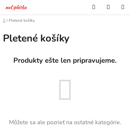
Prejsť
Hľadať
NÁKUP
na
KOŠÍK
obsah
Domov
/
Pletené košíky
Pletené košíky
Produkty ešte len pripravujeme.
Môžete sa ale pozrieť na ostatné kategórie.